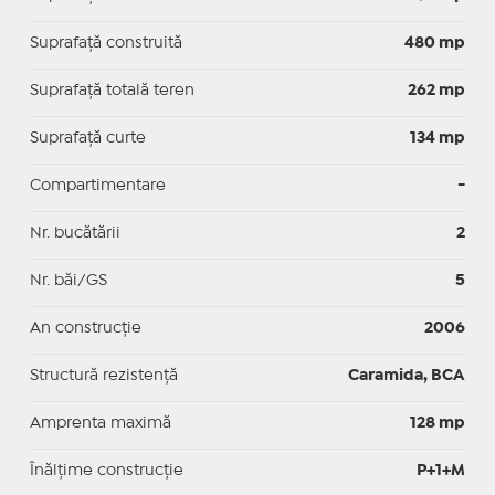
Suprafaţă construită
480 mp
Suprafață totală teren
262 mp
Suprafaţă curte
134 mp
Compartimentare
-
Nr. bucătării
2
Nr. băi/GS
5
An construcție
2006
Structură rezistență
Caramida, BCA
Amprenta maximă
128 mp
Înălțime construcție
P+1+M