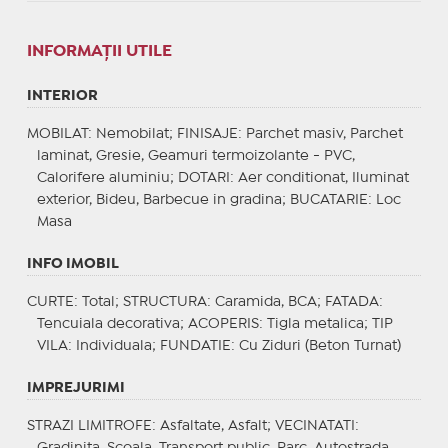
INFORMAŢII UTILE
INTERIOR
MOBILAT
: Nemobilat;
FINISAJE
: Parchet masiv, Parchet
laminat, Gresie, Geamuri termoizolante - PVC,
Calorifere aluminiu;
DOTARI
: Aer conditionat, Iluminat
exterior, Bideu, Barbecue in gradina;
BUCATARIE
: Loc
Masa
INFO IMOBIL
CURTE
: Total;
STRUCTURA
: Caramida, BCA;
FATADA
:
Tencuiala decorativa;
ACOPERIS
: Tigla metalica;
TIP
VILA
: Individuala;
FUNDATIE
: Cu Ziduri (Beton Turnat)
IMPREJURIMI
STRAZI LIMITROFE
: Asfaltate, Asfalt;
VECINATATI
:
Gradinita, Scoala, Transport public, Parc, Autostrada,