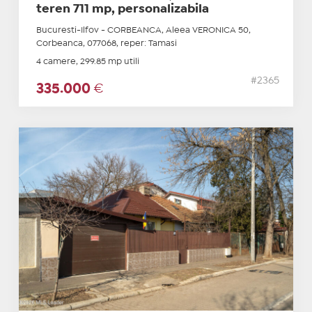
teren 711 mp, personalizabila
Bucuresti-Ilfov - CORBEANCA, Aleea VERONICA 50,
Corbeanca, 077068, reper: Tamasi
4 camere, 299.85 mp utili
#2365
335.000
€