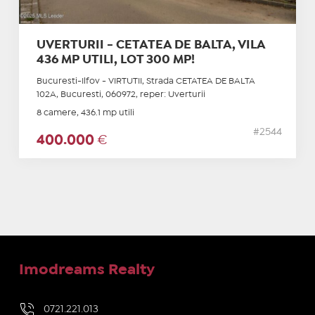
UVERTURII - CETATEA DE BALTA, VILA
436 MP UTILI, LOT 300 MP!
Bucuresti-Ilfov - VIRTUTII, Strada CETATEA DE BALTA
102A, Bucuresti, 060972, reper: Uverturii
8 camere, 436.1 mp utili
#2544
400.000
€
Imodreams Realty
0721.221.013