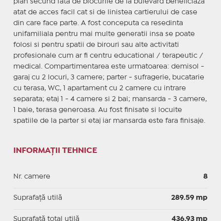
plan secund fata de blocurile de la bulevard beneficiaza
atat de acces facil cat si de linistea cartierului de case
din care face parte. A fost conceputa ca resedinta
unifamiliala pentru mai multe generatii insa se poate
folosi si pentru spatii de birouri sau alte activitati
profesionale cum ar fi centru educational / terapeutic /
medical. Compartimentarea este urmatoarea: demisol -
garaj cu 2 locuri, 3 camere; parter - sufragerie, bucatarie
cu terasa, WC, 1 apartament cu 2 camere cu intrare
separata; etaj 1 - 4 camere si 2 bai; mansarda - 3 camere,
1 baie, terasa generoasa. Au fost finisate si locuite
spatiile de la parter si etaj iar mansarda este fara finisaje.
INFORMAȚII TEHNICE
Nr. camere
8
Suprafaţă utilă
289.59 mp
Suprafaţă total utilă
436.93 mp