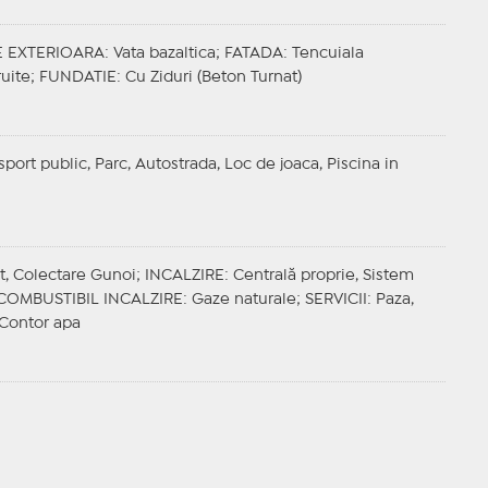
E EXTERIOARA
: Vata bazaltica;
FATADA
: Tencuiala
ruite;
FUNDATIE
: Cu Ziduri (Beton Turnat)
sport public, Parc, Autostrada, Loc de joaca, Piscina in
et, Colectare Gunoi;
INCALZIRE
: Centrală proprie, Sistem
COMBUSTIBIL INCALZIRE
: Gaze naturale;
SERVICII
: Paza,
 Contor apa