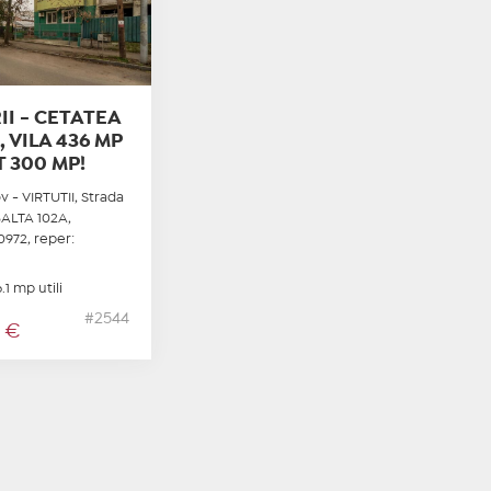
I - CETATEA
, VILA 436 MP
T 300 MP!
v - VIRTUTII, Strada
ALTA 102A,
0972, reper:
1 mp utili
#2544
0
€