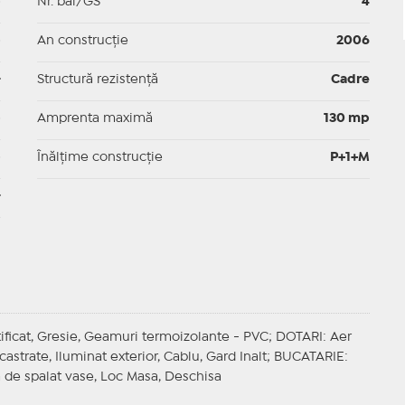
p
Nr. băi/GS
4
p
An construcție
2006
-
Structură rezistență
Cadre
p
Amprenta maximă
130 mp
p
Înălțime construcție
P+1+M
-
atificat, Gresie, Geamuri termoizolante - PVC;
DOTARI
: Aer
castrate, Iluminat exterior, Cablu, Gard Inalt;
BUCATARIE
:
na de spalat vase, Loc Masa, Deschisa