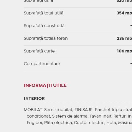
Suprafaţă utilă
320 m
Suprafaţă total utilă
354 m
Suprafaţă construită
Suprafață totală teren
236 m
Suprafaţă curte
106 m
Compartimentare
INFORMAŢII UTILE
INTERIOR
MOBILAT
: Semi-mobilat;
FINISAJE
: Parchet triplu str
conditionat, Sistem de alarma, Tavan Inalt, Rafturi In
Frigider, Plita electrica, Cuptor electric, Hota, Masi