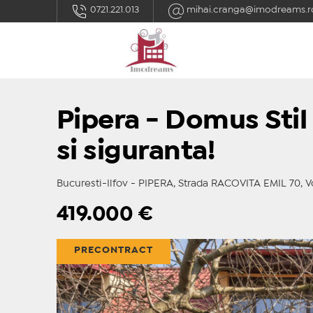
0721.221.013
mihai.cranga@imodreams.r
Pipera - Domus Stil 
si siguranta!
Bucuresti-Ilfov - PIPERA, Strada RACOVITA EMIL 70, V
419.000
€
PRECONTRACT