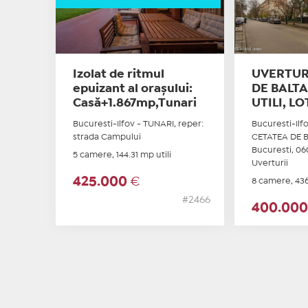
Izolat de ritmul
UVERTURI
epuizant al orașului:
DE BALTA
Casă+1.867mp,Tunari
UTILI, LO
Bucuresti-Ilfov - TUNARI, reper:
Bucuresti-Ilfo
strada Campului
CETATEA DE B
Bucuresti, 06
5 camere, 144.31 mp utili
Uverturii
425.000
€
8 camere, 436.
#2466
400.00