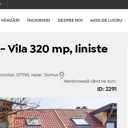
o
VÂNZĂRI
ÎNCHIRIERI
DESPRE NOI
MOD DE LUCRU
- Vila 320 mp, liniste
oluntari, 077190, reper: Domus
Menționează când ne suni:
ID: 2291