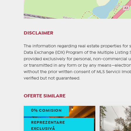
DISCLAIMER
The information regarding real estate properties for s
Data Exchange (IDX) Program of the Multiple Listing
provided exclusively for personal, non-commercial u
or transmitted in any form or by any means—electron
without the prior written consent of MLS Servicii Imob
verified but not guaranteed.
OFERTE SIMILARE
0% COMISION
REPREZENTARE
EXCLUSIVĂ