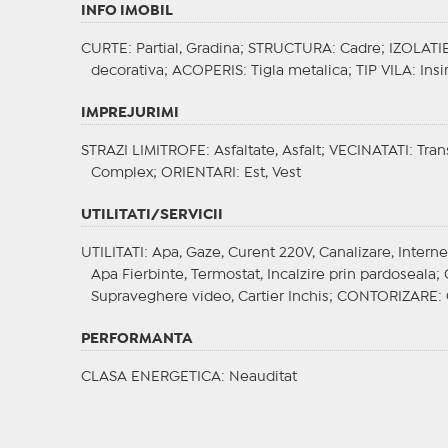
INFO IMOBIL
CURTE
: Partial, Gradina;
STRUCTURA
: Cadre;
IZOLATI
decorativa;
ACOPERIS
: Tigla metalica;
TIP VILA
: Insi
IMPREJURIMI
STRAZI LIMITROFE
: Asfaltate, Asfalt;
VECINATATI
: Tran
Complex;
ORIENTARI
: Est, Vest
UTILITATI/SERVICII
UTILITATI
: Apa, Gaze, Curent 220V, Canalizare, Intern
Apa Fierbinte, Termostat, Incalzire prin pardoseala;
Supraveghere video, Cartier Inchis;
CONTORIZARE
:
PERFORMANTA
CLASA ENERGETICA
: Neauditat