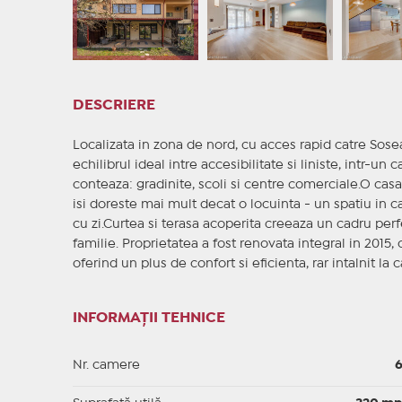
DESCRIERE
Localizata in zona de nord, cu acces rapid catre Sose
echilibrul ideal intre accesibilitate si liniste, intr-un 
conteaza: gradinite, scoli si centre comerciale.O cas
isi doreste mai mult decat o locuinta - un spatiu in car
cu zi.Curtea si terasa acoperita creeaza un cadru perfe
familie. Proprietatea a fost renovata integral in 2015, cu
oferind un plus de confort si eficienta, rar intalnit la
INFORMAȚII TEHNICE
Nr. camere