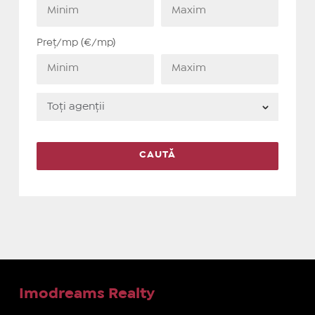
Preț/mp (€/mp)
Imodreams Realty