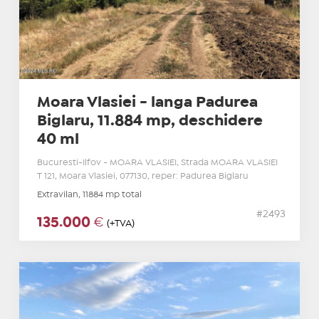
Moara Vlasiei - langa Padurea
Biglaru, 11.884 mp, deschidere
40 ml
Bucuresti-Ilfov - MOARA VLASIEI, Strada MOARA VLASIEI
T 121, Moara Vlasiei, 077130, reper: Padurea Biglaru
Extravilan, 11884 mp total
#2493
135.000
€
(+TVA)