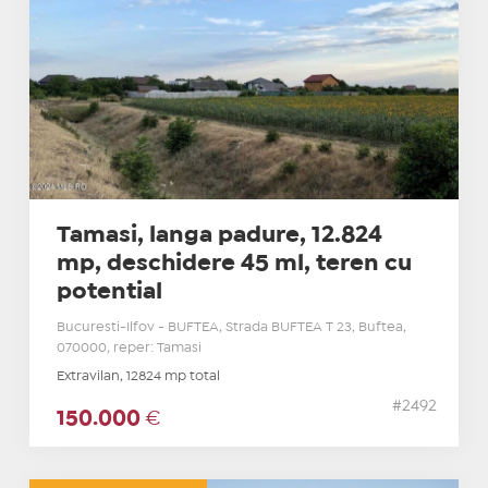
Tamasi, langa padure, 12.824
mp, deschidere 45 ml, teren cu
potential
Bucuresti-Ilfov - BUFTEA, Strada BUFTEA T 23, Buftea,
070000, reper: Tamasi
Extravilan, 12824 mp total
#2492
150.000
€