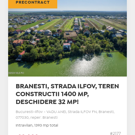
PRECONTRACT
BRANESTI, STRADA ILFOV, TEREN
CONSTRUCTII 1400 MP,
DESCHIDERE 32 MP!
Bucuresti-Ilfov - VADU ANEI, Strada ILFOV FN, Branesti,
077030, reper: Branesti
Intravilan, 1393 mp total
#2177