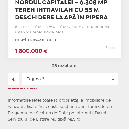
NORDUL CAPITALEI – 6.308 MP
TEREN INTRAVILAN CU 55 M
DESCHIDERE LA APĂ ÎN PIPERA
Bucuresti-Ilfov - PIPERA, Ilfov, ORAŞ VOLUNTARI, nr. 46 -
CP 177190, reper: Bdv. Pipera
Intravilan, 6303 mp total
#1777
1.800.000
€
25 rezultate
DISCLAIMER
Informațiile referitoare la proprietățile imobiliare de
vânzare afișate în această secțiune sunt furnizate de
Programul de Schimb de Date pe Internet (IDX) al
Serviciului de Listare Multiplă MLS.ro.