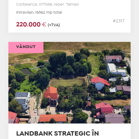
Corbeanca, 077068, reper: Tamasi
Intravilan, 16562 mp total
#2317
220.000
€
(+TVA)
VÂNDUT
LANDBANK STRATEGIC ÎN