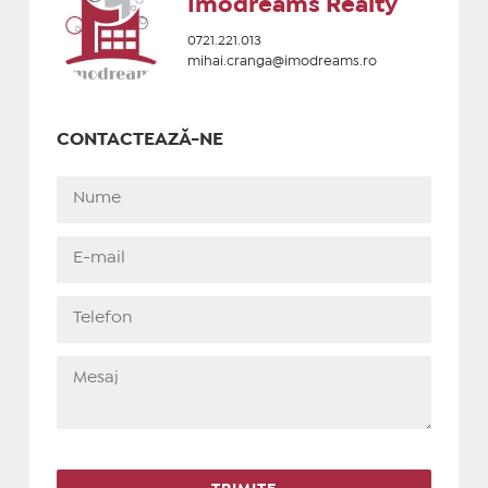
Imodreams Realty
0721.221.013
mihai.cranga@imodreams.ro
CONTACTEAZĂ-NE