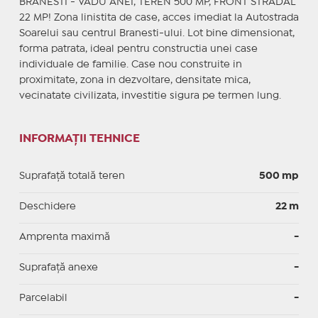
BRANESTI - VADU ANEI, TEREN 500 MP, FRONT STRADAL
22 MP! Zona linistita de case, acces imediat la Autostrada
Soarelui sau centrul Branesti-ului. Lot bine dimensionat,
forma patrata, ideal pentru constructia unei case
individuale de familie. Case nou construite in
proximitate, zona in dezvoltare, densitate mica,
vecinatate civilizata, investitie sigura pe termen lung.
INFORMAȚII TEHNICE
Suprafață totală teren
500 mp
Deschidere
22 m
Amprenta maximă
-
Suprafață anexe
-
Parcelabil
-