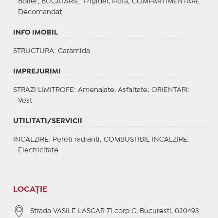
Boiler;
BUCATARIE
: Frigider, Hota;
COMPARTIMENTARE
:
Decomandat
INFO IMOBIL
STRUCTURA
: Caramida
IMPREJURIMI
STRAZI LIMITROFE
: Amenajate, Asfaltate;
ORIENTARI
:
Vest
UTILITATI/SERVICII
INCALZIRE
: Pereti radianti;
COMBUSTIBIL INCALZIRE
:
Electricitate
LOCAȚIE
Strada VASILE LASCAR 71 corp C, Bucuresti, 020493