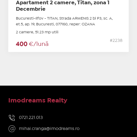
Apartament 2 camere, Titan, zona 1
Decembrie
Bucuresti-Ilfov - TITAN, Strada ARMENIS 2 bl P3, sc. A,
et.5, ap. 19, Bucuresti, 077160, reper: OZANA
2 camere, 51.23 mp utili
#2238
400
€/lună
Imodreams Realty
0721.221.013
mihai.cranga@imodreams.ro