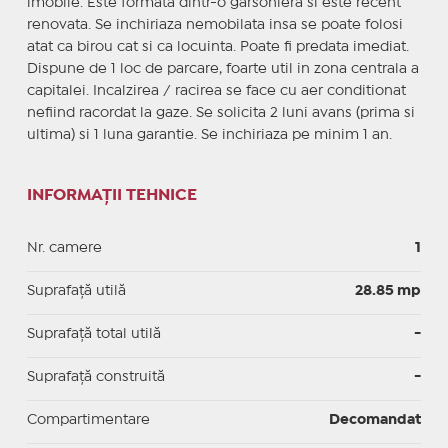
imobile. Este formata dintr-o garsoniera si este recent
renovata. Se inchiriaza nemobilata insa se poate folosi
atat ca birou cat si ca locuinta. Poate fi predata imediat.
Dispune de 1 loc de parcare, foarte util in zona centrala a
capitalei. Incalzirea / racirea se face cu aer conditionat
nefiind racordat la gaze. Se solicita 2 luni avans (prima si
ultima) si 1 luna garantie. Se inchiriaza pe minim 1 an.
INFORMAȚII TEHNICE
Nr. camere
1
Suprafaţă utilă
28.85 mp
Suprafaţă total utilă
-
Suprafaţă construită
-
Compartimentare
Decomandat