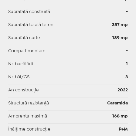
Suprafaţă construită
-
Suprafață totală teren
357 mp
Suprafaţă curte
189 mp
Compartimentare
-
Nr. bucătării
1
Nr. băi/GS
3
An construcție
2022
Structură rezistență
Caramida
Amprenta maximă
168 mp
Înălțime construcție
P+M