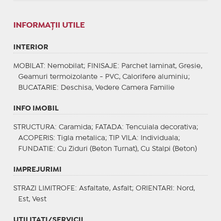
INFORMAŢII UTILE
INTERIOR
MOBILAT
: Nemobilat;
FINISAJE
: Parchet laminat, Gresie,
Geamuri termoizolante - PVC, Calorifere aluminiu;
BUCATARIE
: Deschisa, Vedere Camera Familie
INFO IMOBIL
STRUCTURA
: Caramida;
FATADA
: Tencuiala decorativa;
ACOPERIS
: Tigla metalica;
TIP VILA
: Individuala;
FUNDATIE
: Cu Ziduri (Beton Turnat), Cu Stalpi (Beton)
IMPREJURIMI
STRAZI LIMITROFE
: Asfaltate, Asfalt;
ORIENTARI
: Nord,
Est, Vest
UTILITATI/SERVICII