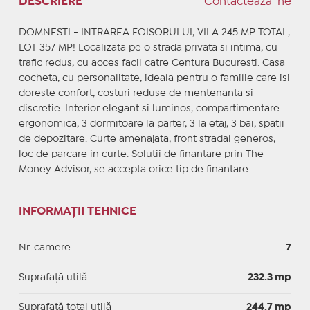
DESCRIERE
Contactează-ne
DOMNESTI - INTRAREA FOISORULUI, VILA 245 MP TOTAL,
LOT 357 MP! Localizata pe o strada privata si intima, cu
trafic redus, cu acces facil catre Centura Bucuresti. Casa
cocheta, cu personalitate, ideala pentru o familie care isi
doreste confort, costuri reduse de mentenanta si
discretie. Interior elegant si luminos, compartimentare
ergonomica, 3 dormitoare la parter, 3 la etaj, 3 bai, spatii
de depozitare. Curte amenajata, front stradal generos,
loc de parcare in curte. Solutii de finantare prin The
Money Advisor, se accepta orice tip de finantare.
INFORMAȚII TEHNICE
Nr. camere
7
Suprafaţă utilă
232.3 mp
Suprafaţă total utilă
244.7 mp