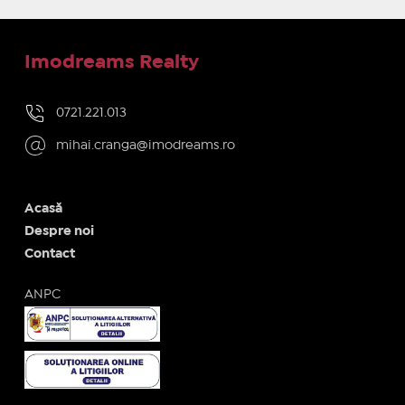
Imodreams Realty
0721.221.013
mihai.cranga@imodreams.ro
Acasă
Despre noi
Contact
ANPC