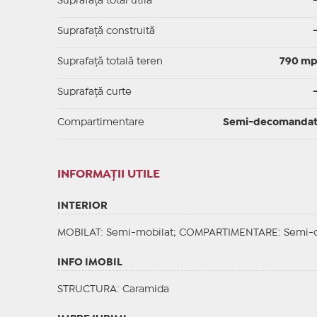
Suprafaţă total utilă
Suprafaţă construită
Suprafață totală teren
790 m
Suprafaţă curte
Compartimentare
Semi-decomanda
INFORMAŢII UTILE
INTERIOR
MOBILAT
: Semi-mobilat;
COMPARTIMENTARE
: Semi
INFO IMOBIL
STRUCTURA
: Caramida