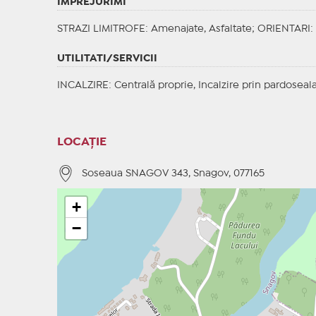
IMPREJURIMI
STRAZI LIMITROFE
: Amenajate, Asfaltate;
ORIENTARI
:
UTILITATI/SERVICII
INCALZIRE
: Centrală proprie, Incalzire prin pardoseal
LOCAȚIE
Soseaua SNAGOV 343, Snagov, 077165
+
−