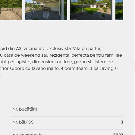
apid din A3, vecinatate exclusivista. Vila pe parter,
ru casa de weekend sau rezidenta, perfecta pentru familiile
enajat peisagistic, dimensiuni optime, gazon si sistem de
terior superb cu tavane inalte, 4 dormitoare, 3 bai, living si
.
5
Nr. bucătării
-
p
Nr. băi/GS
3