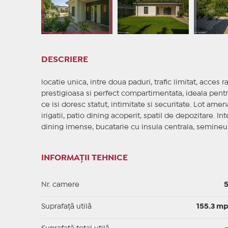
DESCRIERE
locatie unica, intre doua paduri, trafic limitat, acces r
prestigioasa si perfect compartimentata, ideala pent
ce isi doresc statut, intimitate si securitate. Lot am
irigatii, patio dining acoperit, spatiI de depozitare. In
dining imense, bucatarie cu insula centrala, semineu
INFORMAȚII TEHNICE
Nr. camere
Suprafaţă utilă
155.3 m