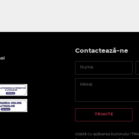
Contactează-ne
oi
Odată cu apăsarea butonului "TRIM