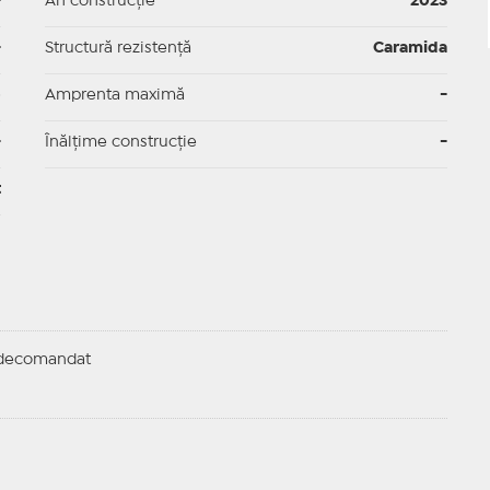
-
An construcție
2023
-
Structură rezistență
Caramida
p
Amprenta maximă
-
-
Înălțime construcție
-
t
-decomandat