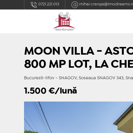
0721.221.013
mihai.cranga@imodreams.r
MOON VILLA - ASTO
800 MP LOT, LA CHE
Bucuresti-Ilfov - SNAGOV, Soseaua SNAGOV 343, Snago
1.500
€/lună