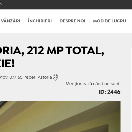
o
VÂNZĂRI
ÎNCHIRIERI
DESPRE NOI
MOD DE LUCRU
RIA, 212 MP TOTAL,
IE!
v, 077165, reper: Astoria
Menționează când ne suni:
ID: 2446