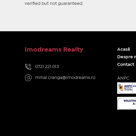
verified but not guaranteed.
Imodreams Realty
Acasă
Despre n
Contact
0721.221.013
mihai.cranga@imodreams.ro
ANPC