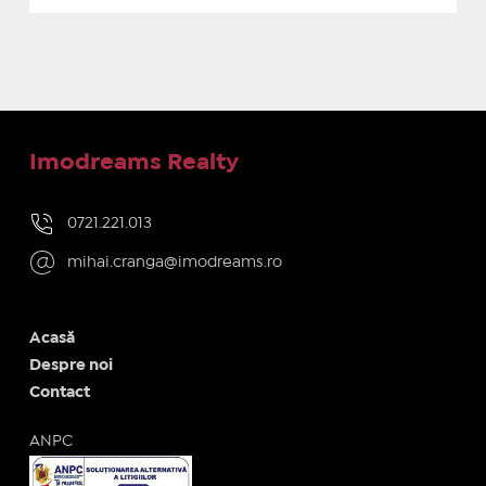
Imodreams Realty
0721.221.013
mihai.cranga@imodreams.ro
Acasă
Despre noi
Contact
ANPC