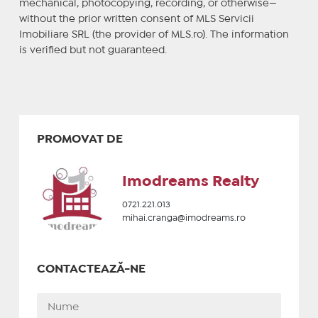
mechanical, photocopying, recording, or otherwise—
without the prior written consent of MLS Servicii
Imobiliare SRL (the provider of MLS.ro). The information
is verified but not guaranteed.
PROMOVAT DE
Imodreams Realty
0721.221.013
mihai.cranga@imodreams.ro
CONTACTEAZĂ-NE