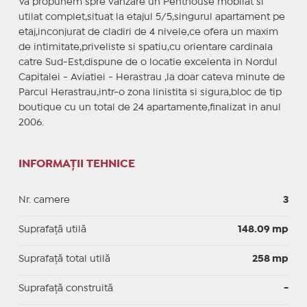
Va propunem spre vanzare un Penthouse mobilat si
utilat complet,situat la etajul 5/5,singurul apartament pe
etaj,inconjurat de cladiri de 4 nivele,ce ofera un maxim
de intimitate,priveliste si spatiu,cu orientare cardinala
catre Sud-Est,dispune de o locatie excelenta in Nordul
Capitalei - Aviatiei - Herastrau ,la doar cateva minute de
Parcul Herastrau,intr-o zona linistita si sigura,bloc de tip
boutique cu un total de 24 apartamente,finalizat in anul
2006.
INFORMAȚII TEHNICE
Nr. camere
3
Suprafaţă utilă
148.09 mp
Suprafaţă total utilă
258 mp
Suprafaţă construită
-