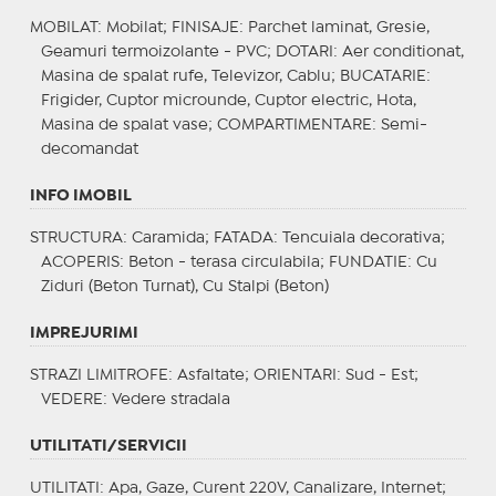
MOBILAT
: Mobilat;
FINISAJE
: Parchet laminat, Gresie,
Geamuri termoizolante - PVC;
DOTARI
: Aer conditionat,
Masina de spalat rufe, Televizor, Cablu;
BUCATARIE
:
Frigider, Cuptor microunde, Cuptor electric, Hota,
Masina de spalat vase;
COMPARTIMENTARE
: Semi-
decomandat
INFO IMOBIL
STRUCTURA
: Caramida;
FATADA
: Tencuiala decorativa;
ACOPERIS
: Beton - terasa circulabila;
FUNDATIE
: Cu
Ziduri (Beton Turnat), Cu Stalpi (Beton)
IMPREJURIMI
STRAZI LIMITROFE
: Asfaltate;
ORIENTARI
: Sud - Est;
VEDERE
: Vedere stradala
UTILITATI/SERVICII
UTILITATI
: Apa, Gaze, Curent 220V, Canalizare, Internet;