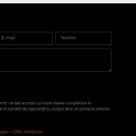
ITE" vă daţi acordul ca toate datele completate în
e în condiţii de siguranţă cu scopul de a vă contacta ulterior.
ger - CRM Imobiliar