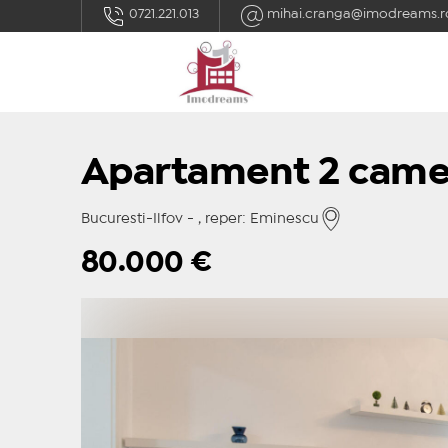
0721.221.013
mihai.cranga@imodreams.r
Apartament 2 came
Bucuresti-Ilfov - , reper: Eminescu
80.000
€