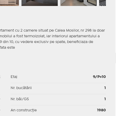
tament cu 2 camere situat pe Calea Mosilor, nr 298 la doar
bilul a fost termoizolat, iar interiorul apartamentului a
 9 din 10, cu vedere exclusiv pe spate, beneficiaza de
fata este
2
Etaj
9/P+10
p
Nr. bucătării
1
-
Nr. băi/GS
1
-
An construcție
1980