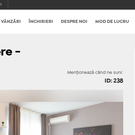
o
VÂNZĂRI
ÎNCHIRIERI
DESPRE NOI
MOD DE LUCRU
re -
Menționează când ne suni:
ID: 238