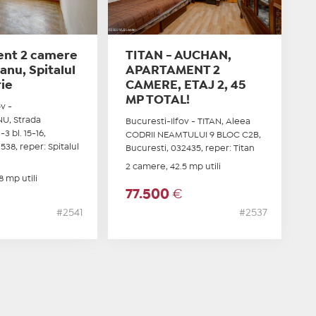
nt 2 camere
TITAN - AUCHAN,
nu, Spitalul
APARTAMENT 2
ie
CAMERE, ETAJ 2, 45
MP TOTAL!
v -
, Strada
Bucuresti-Ilfov - TITAN, Aleea
3 bl. 15-16,
CODRII NEAMTULUI 9 BLOC C2B,
538, reper: Spitalul
Bucuresti, 032435, reper: Titan
2 camere, 42.5 mp utili
8 mp utili
77.500
€
€
#2541
#2537