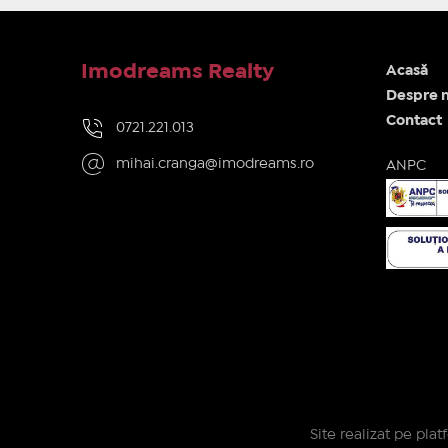
Imodreams Realty
Acasă
Despre n
Contact
0721.221.013
mihai.cranga@imodreams.ro
ANPC
Site realizat pe pla