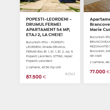
POPESTI-LEORDENI -
Apartame
DRUMUL FERMEI
Brancovea
APARTAMENT 54 MP,
Marie Cur
ETAJ 2, LA CHEIE!
Bucuresti-Ilfo
BRANCOVEANU
Bucuresti-Ilfov - POPESTI-
REZONANTEI 1-
LEORDENI, Strada DRUMUL
Bucuresti, 041
FERMEI 83A Bl. 1, Sc. 1, Et. 2, Ap. 9,
de copii
Popesti Leordeni, 077160, reper:
Popesti-Leordeni
2 camere, 48.
2 camere, 45.56 mp utili
77.000
#2563
87.500
€