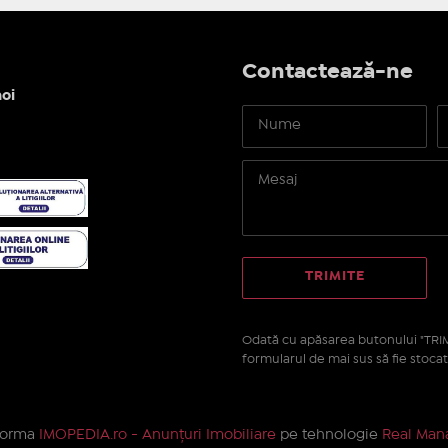
Contactează-ne
oi
Odată cu apăsarea butonului "TRIM
formularul de mai sus să fie stocat
tforma
IMOPEDIA.ro - Anunțuri Imobiliare
pe tehnologie
Real Mana